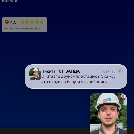
ВКонтакте
×
Никита · СП ВАНДА
сейчас
Считаете доукомплектацию? Скажу,
что входит в базу и что добавить.