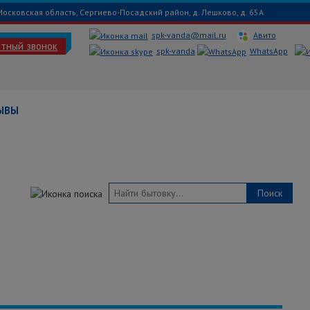
Московская область, Сергиево-Посадский район, д. Лешково, д. 65А
spk-vanda@mail.ru
Авито
атный звонок
spk-vanda
WhatsApp
ЫВЫ