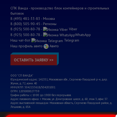
СПК Ванда - производство блок контейнеров и строительных
бытовок
8 (495) 481-33-83
- Москва
8 (800) 505-90-45 - Регионы
8 (925) 500-80-78 -
Viber
8 (925) 500-80-78 -
WhatsApp
Наш чат-бот
Telegram
Наш профиль авито
Авито
ОСТАВИТЬ ЗАЯВКУ >>
ООО "СП ВАНДА"
Юридический адрес: 141351, Московская обл., Сергиево-Посадский р-н, дер.
Жучки, д. 72, комн. 40
ИНН/КПП: 5042153618/504201001
ОГРН: 1205000027759
График работы: с 10:00 до 19:00 без перерывов.
Адрес головного офиса: г. Москва, ул. Дмитровское шоссе, д. 60, этаж 3, офис 37.
Адрес выставочной площадки: Московская область, Сергиево-Посадский район, д.
Лешково, д. 65А
2002-2026 ©
www.sp-vanda.ru
—
Политика конфиденциальности